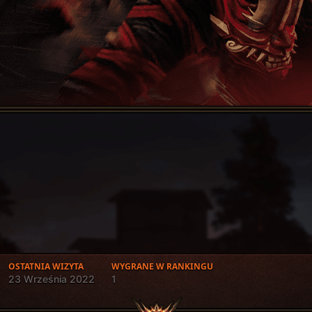
OSTATNIA WIZYTA
WYGRANE W RANKINGU
23 Września 2022
1