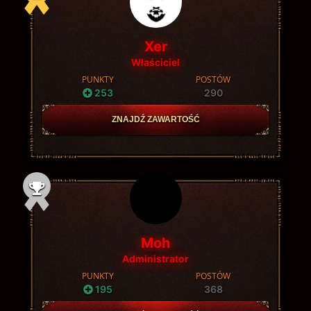
Xer
Właściciel
PUNKTY
POSTÓW
253
290
ZNAJDŹ ZAWARTOŚĆ
Moh
Administrator
PUNKTY
POSTÓW
195
368