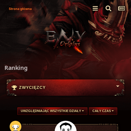
Strona główna
Ranking
ZWYCIĘZCY
UWZGLĘDNIAJĄC WSZYSTKIE DZIAŁY
CAŁY CZAS