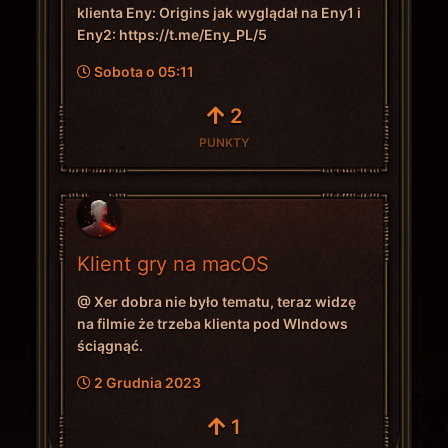
klienta Eny: Origins jak wyglądał na Eny1 i
Eny2: https://t.me/Eny_PL/5
Sobota o 05:11
2
PUNKTY
Klient gry na macOS
@ Xer dobra nie było tematu, teraz widzę
na filmie że trzeba klienta pod WIndows
ściągnąć.
2 Grudnia 2023
1