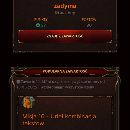
zadyma
Gracz Eny
PUNKTY
POSTÓW
37
90
ZNAJDŹ ZAWARTOŚĆ
POPULARNA ZAWARTOŚĆ
Zawartość, która uzyskała najwyższe oceny od
13.05.2022 uwzględniając wszystkie działy
Misja 16 - Uriel kombinacja
tekstów